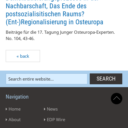
Nachbarschaft, Das Ende des
postsozialisitischen Raums?
(Ent-)Regionalisierung in Osteuropa
Beiträge für die 17. Tagung Junger Osteuropa-Experten.
No. 104, 43-46.
« back
Navigation
Home
News
About
EDP Wire