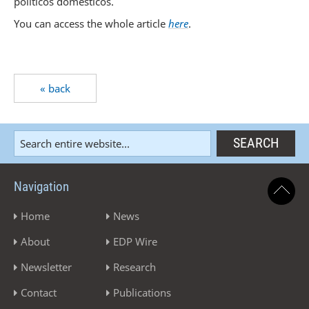
políticos domésticos.
You can access the whole article
here
.
« back
Navigation
Home
News
About
EDP Wire
Newsletter
Research
Contact
Publications