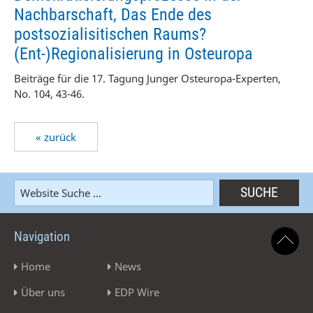
Nachbarschaft, Das Ende des
postsozialisitischen Raums?
(Ent-)Regionalisierung in Osteuropa
Beiträge für die 17. Tagung Junger Osteuropa-Experten,
No. 104, 43-46.
« zurück
Navigation
Home
News
Über uns
EDP Wire