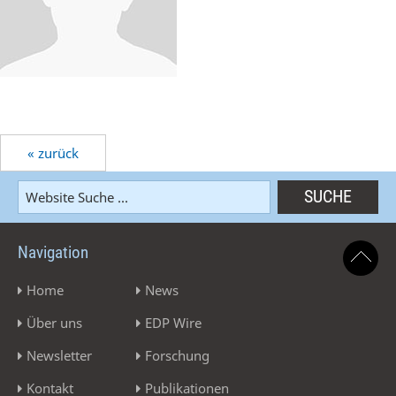
« zurück
Navigation
Home
News
Über uns
EDP Wire
Newsletter
Forschung
Kontakt
Publikationen